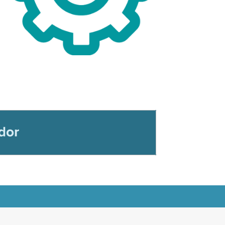
Propulsé par
Webador