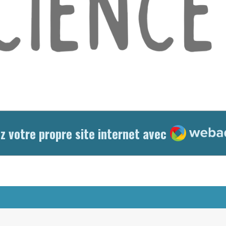
Webador
z votre propre site internet avec
ce